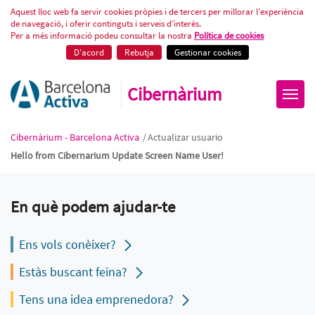
Actualizar usuario
Aquest lloc web fa servir cookies pròpies i de tercers per millorar l’experiència
de navegació, i oferir continguts i serveis d’interès.
Per a més informació podeu consultar la nostra
Política de cookies
D'acord
Rebutja
Gestionar cookies
Cibernàrium
Cibernàrium - Barcelona Activa
/
Actualizar usuario
Hello from Cibernarium Update Screen Name User!
En què podem ajudar-te
Ens vols conèixer?
Estàs buscant feina?
Tens una idea emprenedora?