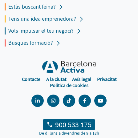
Estàs buscant feina?
Tens una idea emprenedora?
Vols impulsar el teu negoci?
Busques formació?
Contacte
A la ciutat
Avís legal
Privacitat
Política de cookies
900 533 175
De dilluns a divendres de 9 a 18h