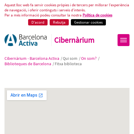
Fitxa biblioteca
Aquest lloc web fa servir cookies pròpies i de tercers per millorar l’experiència
de navegació, i oferir continguts i serveis d’interès.
Per a més informació podeu consultar la nostra
Política de cookies
D'acord
Rebutja
Gestionar cookies
Cibernàrium
Cibernàrium - Barcelona Activa
/
Qui som
/
On som?
/
Biblioteques de Barcelona
/
Fitxa biblioteca