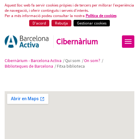
Fitxa biblioteca
Aquest lloc web fa servir cookies pròpies i de tercers per millorar l’experiència
de navegació, i oferir continguts i serveis d’interès.
Per a més informació podeu consultar la nostra
Política de cookies
D'acord
Rebutja
Gestionar cookies
Cibernàrium
Cibernàrium - Barcelona Activa
/
Qui som
/
On som?
/
Biblioteques de Barcelona
/
Fitxa biblioteca