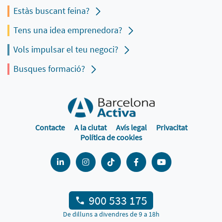
Estàs buscant feina?
Tens una idea emprenedora?
Vols impulsar el teu negoci?
Busques formació?
Contacte
A la ciutat
Avís legal
Privacitat
Política de cookies
900 533 175
De dilluns a divendres de 9 a 18h