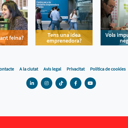
Tens una idea
Vols impu
ant feina?
emprenedora?
neg
ontacte
A la ciutat
Avís legal
Privacitat
Política de cookies