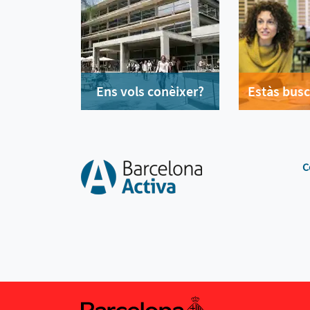
Ens vols conèixer?
Estàs busc
C