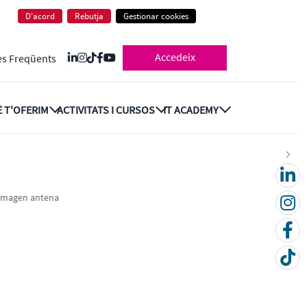
D'acord
Rebutja
Gestionar cookies
Accedeix
es Freqüents
 T'OFERIM
ACTIVITATS I CURSOS
IT ACADEMY