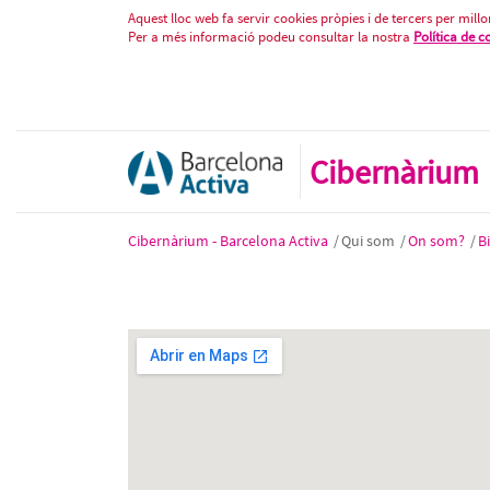
Fitxa biblioteca
Salta al contigut
Aquest lloc web fa servir cookies pròpies i de tercers per millor
Per a més informació podeu consultar la nostra
Política de c
Cibernàrium
Cibernàrium - Barcelona Activa
/
Qui som
/
On som?
/
B