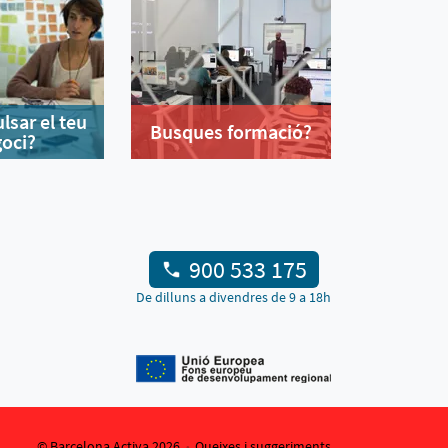
lsar el teu
Busques formació?
oci?
900 533 175
De dilluns a divendres de 9 a 18h
© Barcelona Activa 2026
Queixes i suggeriments