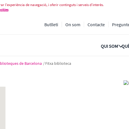
ar l’experiència de navegació, i oferir continguts i serveis d’interès.
ookies
Butlletí
On som
Contacte
Pregunt
QUI SOM
QUÈ
iblioteques de Barcelona
/
Fitxa biblioteca