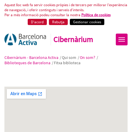
Fitxa biblioteca
Aquest lloc web fa servir cookies pròpies i de tercers per millorar l’experiència
de navegació, i oferir continguts i serveis d’interès.
Per a més informació podeu consultar la nostra
Política de cookies
D'acord
Rebutja
Gestionar cookies
Cibernàrium
Cibernàrium - Barcelona Activa
/
Qui som
/
On som?
/
Biblioteques de Barcelona
/
Fitxa biblioteca