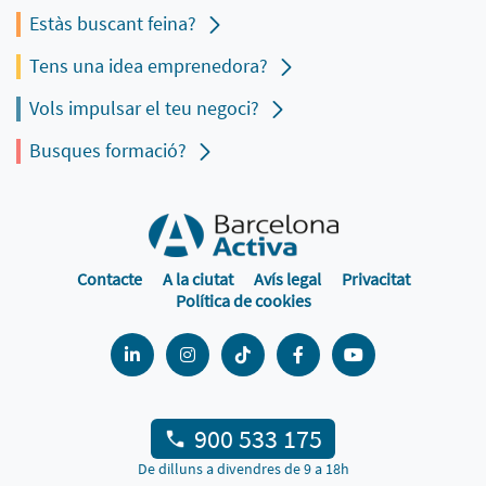
Estàs buscant feina?
Tens una idea emprenedora?
Vols impulsar el teu negoci?
Busques formació?
Contacte
A la ciutat
Avís legal
Privacitat
Política de cookies
900 533 175
De dilluns a divendres de 9 a 18h