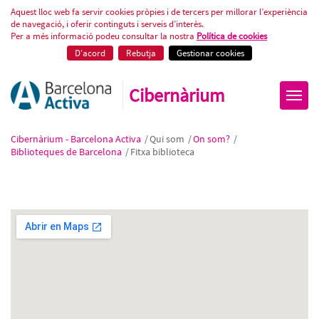
Fitxa biblioteca
Aquest lloc web fa servir cookies pròpies i de tercers per millorar l’experiència
de navegació, i oferir continguts i serveis d’interès.
Per a més informació podeu consultar la nostra
Política de cookies
D'acord
Rebutja
Gestionar cookies
Cibernàrium
Cibernàrium - Barcelona Activa
/
Qui som
/
On som?
/
Biblioteques de Barcelona
/
Fitxa biblioteca