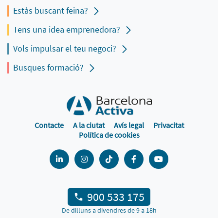
Estàs buscant feina?
Tens una idea emprenedora?
Vols impulsar el teu negoci?
Busques formació?
Contacte
A la ciutat
Avís legal
Privacitat
Política de cookies
900 533 175
De dilluns a divendres de 9 a 18h