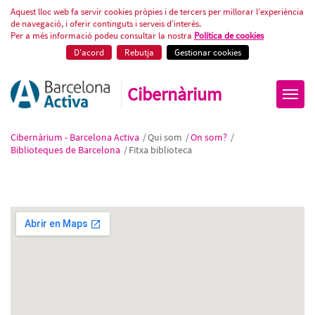
Fitxa biblioteca
Aquest lloc web fa servir cookies pròpies i de tercers per millorar l’experiència
de navegació, i oferir continguts i serveis d’interès.
Per a més informació podeu consultar la nostra
Política de cookies
D'acord
Rebutja
Gestionar cookies
Cibernàrium
Cibernàrium - Barcelona Activa
/
Qui som
/
On som?
/
Biblioteques de Barcelona
/
Fitxa biblioteca