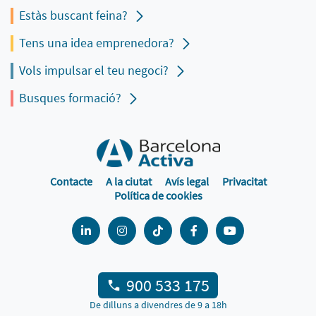
Estàs buscant feina?
Tens una idea emprenedora?
Vols impulsar el teu negoci?
Busques formació?
Contacte
A la ciutat
Avís legal
Privacitat
Política de cookies
900 533 175
De dilluns a divendres de 9 a 18h