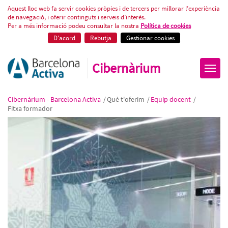
Fitxa formador
Aquest lloc web fa servir cookies pròpies i de tercers per millorar l’experiència
de navegació, i oferir continguts i serveis d’interès.
Per a més informació podeu consultar la nostra
Política de cookies
D'acord
Rebutja
Gestionar cookies
Cibernàrium
Cibernàrium - Barcelona Activa
/
Què t'oferim
/
Equip docent
/
Fitxa formador