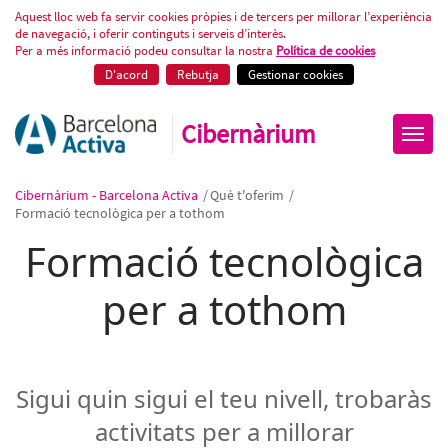
Cibernàrium ofereix formació te
Aquest lloc web fa servir cookies pròpies i de tercers per millorar l’experiència
de navegació, i oferir continguts i serveis d’interès.
Per a més informació podeu consultar la nostra
Política de cookies
D'acord
Rebutja
Gestionar cookies
Cibernàrium
Cibernàrium - Barcelona Activa
/
Què t'oferim
/
Formació tecnològica per a tothom
Formació tecnològica
per a tothom
Sigui quin sigui el teu nivell, trobaràs
activitats per a millorar