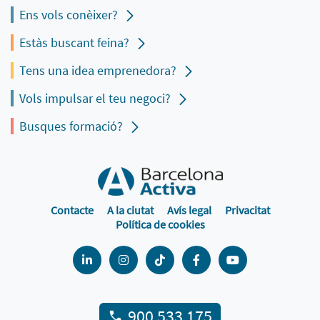
Ens vols conèixer?
Estàs buscant feina?
Tens una idea emprenedora?
Vols impulsar el teu negoci?
Busques formació?
Contacte
A la ciutat
Avís legal
Privacitat
Política de cookies
900 533 175