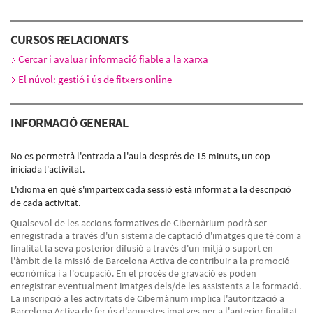
AC_CANÒDROM - Carrer Concepción Arenal, 165 - 185,
BARCELONA
CURSOS RELACIONATS
Dimarts 1 de juny, 12:00h - 14:00h
Dijous 3 de juny, 12:00h - 14:00h
Cercar i avaluar informació fiable a la xarxa
Dimarts 8 de juny, 12:00h - 14:00h
Dijous 10 de juny, 12:00h - 14:00h
El núvol: gestió i ús de fitxers online
Dimarts 15 de juny, 12:00h - 14:00h
Dijous 17 de juny, 12:00h - 14:00h
INFORMACIÓ GENERAL
No es permetrà l'entrada a l'aula després de 15 minuts, un cop
iniciada l'activitat.
L'idioma en què s'imparteix cada sessió està informat a la descripció
de cada activitat.
Qualsevol de les accions formatives de Cibernàrium podrà ser
enregistrada a través d'un sistema de captació d'imatges que té com a
finalitat la seva posterior difusió a través d'un mitjà o suport en
l'àmbit de la missió de Barcelona Activa de contribuir a la promoció
econòmica i a l'ocupació. En el procés de gravació es poden
enregistrar eventualment imatges dels/de les assistents a la formació.
La inscripció a les activitats de Cibernàrium implica l'autorització a
Barcelona Activa de fer ús d'aquestes imatges per a l'anterior finalitat.