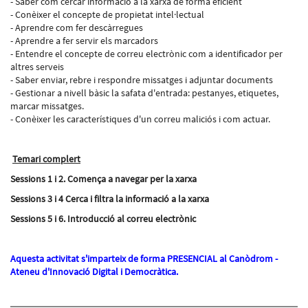
- Saber com cercar informació a la xarxa de forma eficient
- Conèixer el concepte de propietat intel·lectual
- Aprendre com fer descàrregues
- Aprendre a fer servir els marcadors
- Entendre el concepte de correu electrònic com a identificador per
altres serveis
- Saber enviar, rebre i respondre missatges i adjuntar documents
- Gestionar a nivell bàsic la safata d'entrada: pestanyes, etiquetes,
marcar missatges.
- Conèixer les característiques d'un correu maliciós i com actuar.
Temari complert
Sessions 1 i 2. Comença a navegar per la xarxa
Sessions 3 i 4 Cerca i filtra la informació a la xarxa
Sessions 5 i 6. Introducció al correu electrònic
Aquesta activitat s'imparteix de forma PRESENCIAL al Canòdrom -
Ateneu d'Innovació Digital i Democràtica.