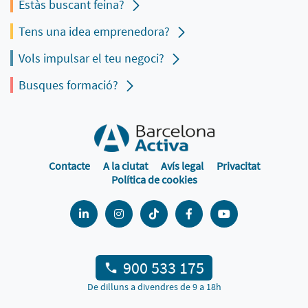
Estàs buscant feina?
Tens una idea emprenedora?
Vols impulsar el teu negoci?
Busques formació?
Contacte
A la ciutat
Avís legal
Privacitat
Política de cookies
900 533 175
De dilluns a divendres de 9 a 18h