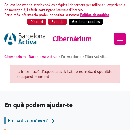
Fitxa Activitat
Aquest lloc web fa servir cookies pròpies i de tercers per millorar l’experiència
de navegació, i oferir continguts i serveis d’interès.
Per a més informació podeu consultar la nostra
Política de cookies
D'acord
Rebutja
Gestionar cookies
Cibernàrium
Cibernàrium - Barcelona Activa
/
Formacions
/
Fitxa Activitat
Activity Record
La informació d'aquesta activitat no es troba disponible
en aquest moment
En què podem ajudar-te
Ens vols conèixer?