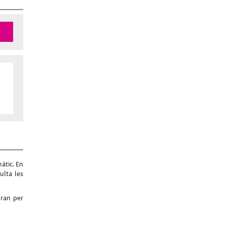
àtic. En
ulta les
bran per