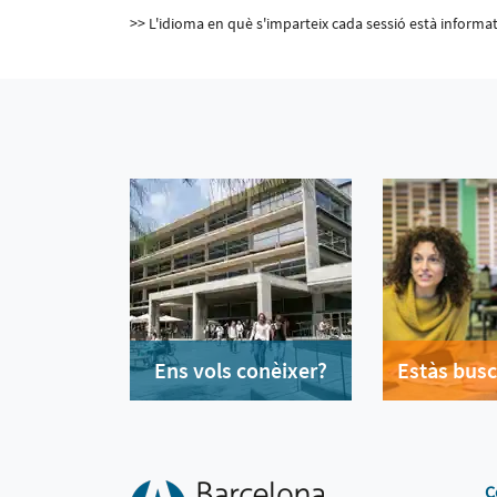
>> L'idioma en què s'imparteix cada sessió està informat 
Ens vols conèixer?
Estàs busc
C