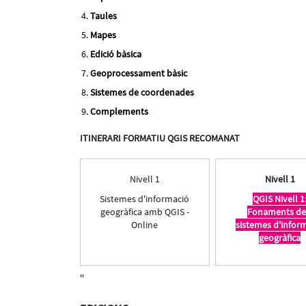
Taules
Mapes
Edició bàsica
Geoprocessament bàsic
Sistemes de coordenades
Complements
ITINERARI FORMATIU QGIS RECOMANAT
Nivell 1
Nivell 1
Sistemes d'informació
QGIS Nivell 1
geogràfica amb QGIS -
Fonaments de
Online
sistemes d'infor
geogràfica
''