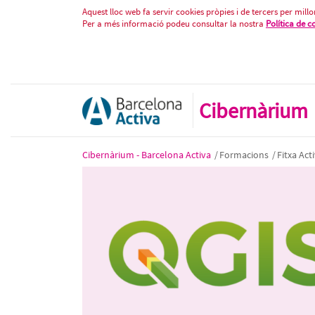
QGIS Nivell 1: Fonaments dels s
Salta al contigut
Aquest lloc web fa servir cookies pròpies i de tercers per millor
Per a més informació podeu consultar la nostra
Política de c
Cibernàrium
Cibernàrium - Barcelona Activa
/
Formacions
/
Fitxa Acti