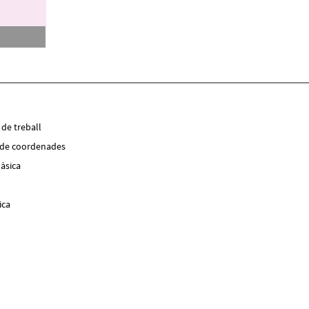
 de treball
s de coordenades
bàsica
ica