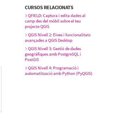
CURSOS RELACIONATS
QFIELD: Captura i edita dades al
camp des del mòbil sobre el teu
projecte QGIS
QGIS Nivell 2: Eines i funcionalitats
avançades a QGIS Desktop
QGIS Nivell 3: Gestió de dades
geogràfiques amb PostgreSQL i
PostGIS
QGIS Nivell 4: Programació i
automatització amb Python (PyQGIS)