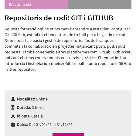
Especialitzada
Repositoris de codi: GIT i GITHUB
Aquesta formació online et permetrà aprendre a instal·lar i configurar
Git i GitHub, establint el teu entorn de treball per a la gestió de codi.
Dominaràs la creació i gestió de repositoris, l'ús de branques,
commits, i la col·laboració en projectes mitjançant push, pull, i pull
requests. També coneixeràs altres plataformes com GitLab i Bitbucket,
aplicant els teus coneixements en exercicis pràctics. El temari inclou
introducció i instal·lació, conèixer Git, treballar amb repositoris GitHub
i altres repositori.
Modalitat:
Online
Durada:
3 hores
Idioma:
Català
Dates:
Del 01/01/26 al 31/12/26