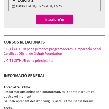
Dates:
Del 01/01/26 al 31/12/26
Modalitat:
Online
Idioma:
Català
Inscriure'm
CURSOS RELACIONATS
GIT i GITHUB per a persones programadores - Preparació per al
Certificat Oficial de Github Foundation
GIT i GITHUB per a principiants
INFORMACIÓ GENERAL
Aprèn al teu ritme
Les formacions online són autoformatives i et pots inscriure en
qualsevol moment.
Gaudeix aprenent des d'on vulguis, al teu ritme i sense horaris.
Accés