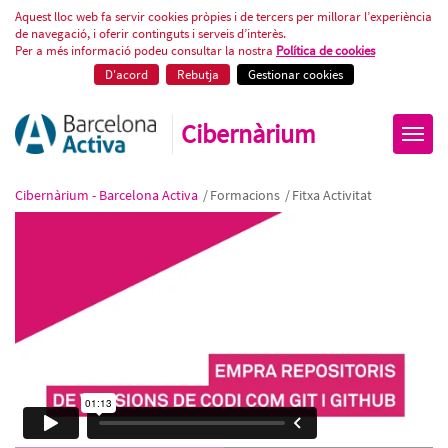
Repositoris de codi: GIT i GITHU
Aquest lloc web fa servir cookies pròpies i de tercers per millorar l’experiència
de navegació, i oferir continguts i serveis d’interès.
Per a més informació podeu consultar la nostra
Política de cookies
D'acord
Rebutja
Gestionar cookies
Cibernàrium
Cibernàrium - Barcelona Activa
/
Formacions
/
Fitxa Activitat