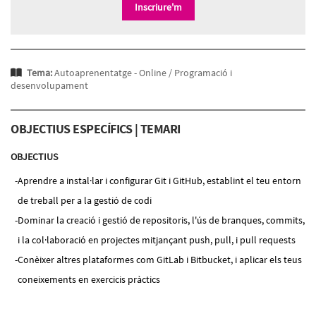
Inscriure'm
Tema:
Autoaprenentatge - Online /
Programació i
desenvolupament
OBJECTIUS ESPECÍFICS | TEMARI
OBJECTIUS
Aprendre a instal·lar i configurar Git i GitHub, establint el teu entorn
de treball per a la gestió de codi
Dominar la creació i gestió de repositoris, l'ús de branques, commits,
i la col·laboració en projectes mitjançant push, pull, i pull requests
Conèixer altres plataformes com GitLab i Bitbucket, i aplicar els teus
coneixements en exercicis pràctics