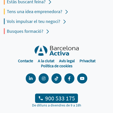
Estàs buscant feina?
Tens una idea emprenedora?
Vols impulsar el teu negoci?
Busques formació?
Contacte
A la ciutat
Avís legal
Privacitat
Política de cookies
900 533 175
De dilluns a divendres de 9 a 18h