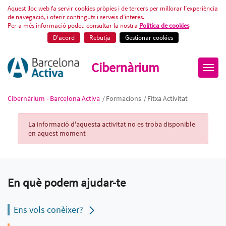
Fitxa Activitat
Aquest lloc web fa servir cookies pròpies i de tercers per millorar l’experiència
de navegació, i oferir continguts i serveis d’interès.
Per a més informació podeu consultar la nostra
Política de cookies
D'acord
Rebutja
Gestionar cookies
Cibernàrium
Cibernàrium - Barcelona Activa
/
Formacions
/
Fitxa Activitat
Activity Record
La informació d'aquesta activitat no es troba disponible
en aquest moment
En què podem ajudar-te
Ens vols conèixer?