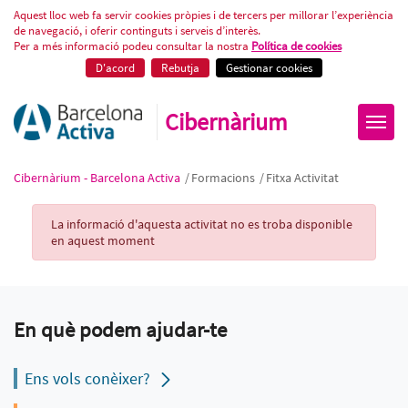
Fitxa Activitat
Aquest lloc web fa servir cookies pròpies i de tercers per millorar l’experiència
de navegació, i oferir continguts i serveis d’interès.
Per a més informació podeu consultar la nostra
Política de cookies
D'acord
Rebutja
Gestionar cookies
Cibernàrium
Cibernàrium - Barcelona Activa
/
Formacions
/
Fitxa Activitat
Activity Record
La informació d'aquesta activitat no es troba disponible
en aquest moment
En què podem ajudar-te
Ens vols conèixer?