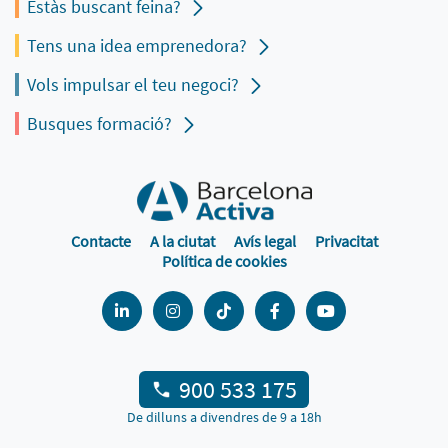
Estàs buscant feina?
Tens una idea emprenedora?
Vols impulsar el teu negoci?
Busques formació?
Contacte
A la ciutat
Avís legal
Privacitat
Política de cookies
900 533 175
De dilluns a divendres de 9 a 18h