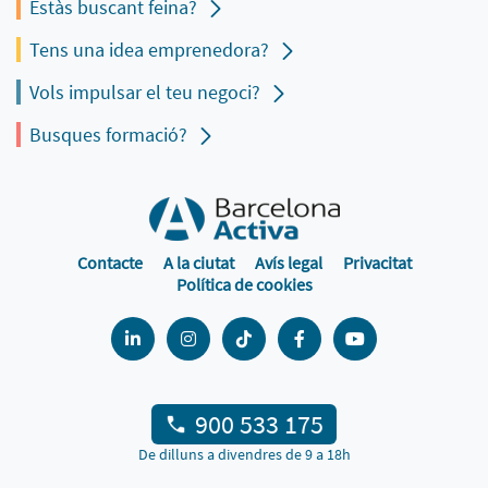
Estàs buscant feina?
Tens una idea emprenedora?
Vols impulsar el teu negoci?
Busques formació?
Contacte
A la ciutat
Avís legal
Privacitat
Política de cookies
900 533 175
De dilluns a divendres de 9 a 18h