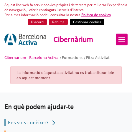
Fitxa Activitat
Aquest lloc web fa servir cookies pròpies i de tercers per millorar l’experiència
de navegació, i oferir continguts i serveis d’interès.
Per a més informació podeu consultar la nostra
Política de cookies
D'acord
Rebutja
Gestionar cookies
Cibernàrium
Cibernàrium - Barcelona Activa
/
Formacions
/
Fitxa Activitat
Activity Record
La informació d'aquesta activitat no es troba disponible
en aquest moment
En què podem ajudar-te
Ens vols conèixer?