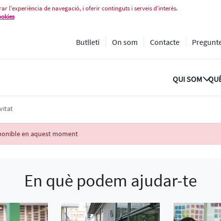
ar l’experiència de navegació, i oferir continguts i serveis d’interès.
ookies
Butlletí
On som
Contacte
Pregunt
QUI SOM
QUÈ
vitat
isponible en aquest moment
En què podem ajudar-te