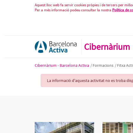
Fitxa Activitat
Salta al contigut
Aquest lloc web fa servir cookies pròpies i de tercers per millor
Per a més informació podeu consultar la nostra
Política de c
Cibernàrium
Cibernàrium - Barcelona Activa
/
Formacions
/
Fitxa Acti
Activity Record
La informació d'aquesta activitat no es troba d