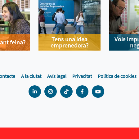
Tens una idea
Vols impu
ant feina?
emprenedora?
neg
ontacte
A la ciutat
Avís legal
Privacitat
Política de cookies