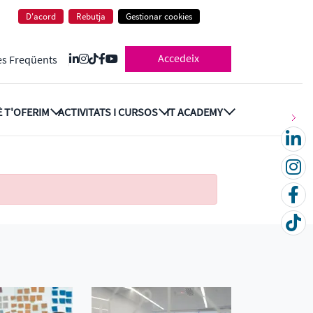
D'acord
Rebutja
Gestionar cookies
Accedeix
es Freqüents
 T'OFERIM
ACTIVITATS I CURSOS
IT ACADEMY