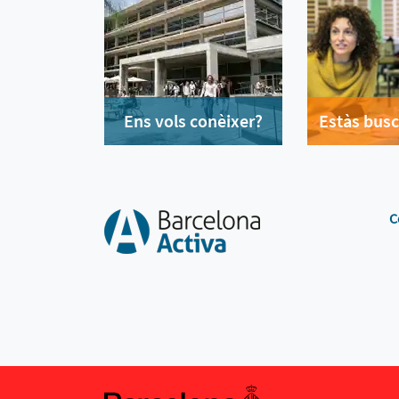
Ens vols conèixer?
Estàs busc
C