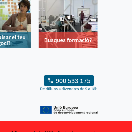
lsar el teu
Busques formació?
oci?
900 533 175
De dilluns a divendres de 9 a 18h