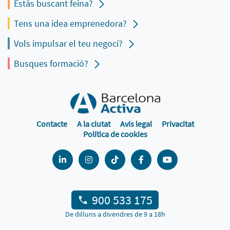
Estàs buscant feina?
Tens una idea emprenedora?
Vols impulsar el teu negoci?
Busques formació?
Contacte
A la ciutat
Avís legal
Privacitat
Política de cookies
900 533 175
De dilluns a divendres de 9 a 18h