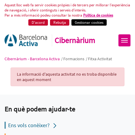
Fitxa Activitat
Aquest lloc web fa servir cookies pròpies i de tercers per millorar l’experiència
de navegació, i oferir continguts i serveis d’interès.
Per a més informació podeu consultar la nostra
Política de cookies
D'acord
Rebutja
Gestionar cookies
Cibernàrium
Cibernàrium - Barcelona Activa
/
Formacions
/
Fitxa Activitat
Activity Record
La informació d'aquesta activitat no es troba disponible
en aquest moment
En què podem ajudar-te
Ens vols conèixer?