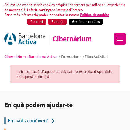
Fitxa Activitat
Aquest lloc web fa servir cookies pròpies i de tercers per millorar l’experiència
de navegació, i oferir continguts i serveis d’interès.
Per a més informació podeu consultar la nostra
Política de cookies
D'acord
Rebutja
Gestionar cookies
Cibernàrium
Cibernàrium - Barcelona Activa
/
Formacions
/
Fitxa Activitat
Activity Record
La informació d'aquesta activitat no es troba disponible
en aquest moment
En què podem ajudar-te
Ens vols conèixer?