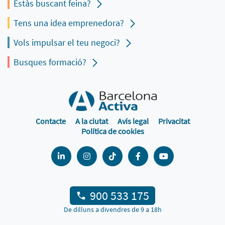
Estàs buscant feina?
Tens una idea emprenedora?
Vols impulsar el teu negoci?
Busques formació?
Contacte
A la ciutat
Avís legal
Privacitat
Política de cookies
900 533 175
De dilluns a divendres de 9 a 18h