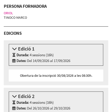
PERSONA FORMADORA
ORIOL
TINOCO MARCO
EDICIONS
Edició 1
Durada:
4 sessions (16h)
Dates:
Del 14/09/2026 al 17/09/2026
Modalitat:
Sessió presencial
Idioma:
Català
Obertura de la inscripció 30/08/2026 a les 08:30h.
4 sessions presencials a:
Cibernàrium-22@ - Carrer Roc Boronat, 117 - 127,
BARCELONA
Edició 2
Dilluns 14 de setembre, 15:30h - 19:30h
Dimarts 15 de setembre, 15:30h - 19:30h
Durada:
4 sessions (16h)
Dimecres 16 de setembre, 15:30h - 19:30h
Dates:
Del 26/10/2026 al 29/10/2026
Dijous 17 de setembre, 15:30h - 19:30h