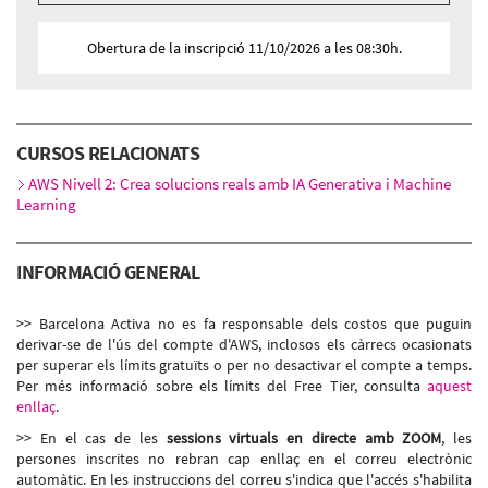
Modalitat:
Zoom
Idioma:
Català
Obertura de la inscripció 11/10/2026 a les 08:30h.
4 sessions Zoom
Dilluns 26 d’octubre, 14:00h - 18:00h
Dimarts 27 d’octubre, 14:00h - 18:00h
Dimecres 28 d’octubre, 14:00h - 18:00h
CURSOS RELACIONATS
Dijous 29 d’octubre, 14:00h - 18:00h
AWS Nivell 2: Crea solucions reals amb IA Generativa i Machine
Learning
INFORMACIÓ GENERAL
>> Barcelona Activa no es fa responsable dels costos que puguin
derivar-se de l'ús del compte d'AWS, inclosos els càrrecs ocasionats
per superar els límits gratuïts o per no desactivar el compte a temps.
Per més informació sobre els límits del Free Tier, consulta
aquest
enllaç
.
>> En el cas de les
sessions virtuals en directe amb ZOOM
, les
persones inscrites no rebran cap enllaç en el correu electrònic
automàtic. En les instruccions del correu s'indica que l'accés s'habilita