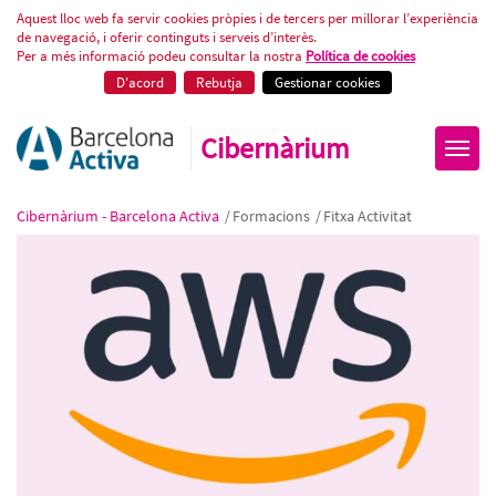
AWS Nivell 1: Cloud Computing p
Aquest lloc web fa servir cookies pròpies i de tercers per millorar l’experiència
de navegació, i oferir continguts i serveis d’interès.
Per a més informació podeu consultar la nostra
Política de cookies
D'acord
Rebutja
Gestionar cookies
Cibernàrium
Cibernàrium - Barcelona Activa
/
Formacions
/
Fitxa Activitat