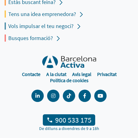
Estàs buscant feina?
Tens una idea emprenedora?
Vols impulsar el teu negoci?
Busques formació?
Contacte
A la ciutat
Avís legal
Privacitat
Política de cookies
900 533 175
De dilluns a divendres de 9 a 18h