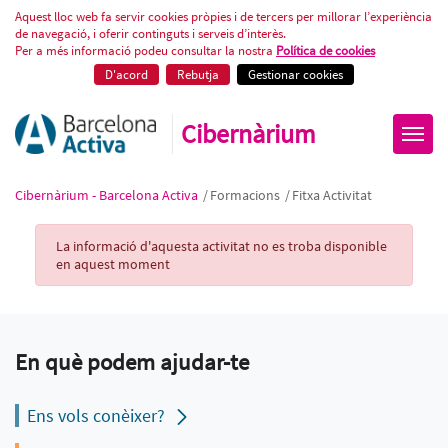
Fitxa Activitat
Aquest lloc web fa servir cookies pròpies i de tercers per millorar l’experiència
de navegació, i oferir continguts i serveis d’interès.
Per a més informació podeu consultar la nostra
Política de cookies
D'acord
Rebutja
Gestionar cookies
Cibernàrium
Cibernàrium - Barcelona Activa
/
Formacions
/
Fitxa Activitat
Activity Record
La informació d'aquesta activitat no es troba disponible
en aquest moment
En què podem ajudar-te
Ens vols conèixer?