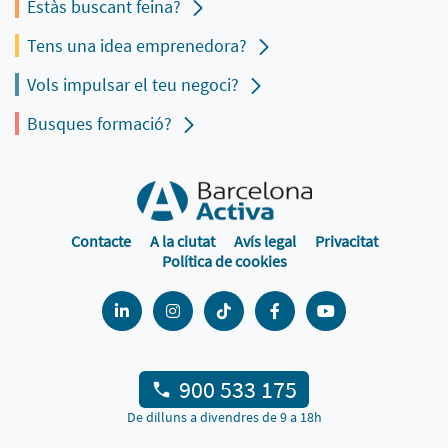
Estàs buscant feina?
Tens una idea emprenedora?
Vols impulsar el teu negoci?
Busques formació?
Contacte
A la ciutat
Avís legal
Privacitat
Política de cookies
900 533 175
De dilluns a divendres de 9 a 18h