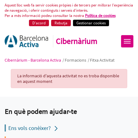
Fitxa Activitat
Aquest lloc web fa servir cookies pròpies i de tercers per millorar l’experiència
de navegació, i oferir continguts i serveis d’interès.
Per a més informació podeu consultar la nostra
Política de cookies
D'acord
Rebutja
Gestionar cookies
Cibernàrium
Cibernàrium - Barcelona Activa
/
Formacions
/
Fitxa Activitat
Activity Record
La informació d'aquesta activitat no es troba disponible
en aquest moment
En què podem ajudar-te
Ens vols conèixer?