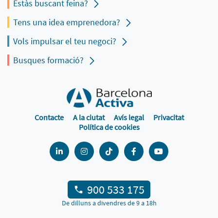
Estàs buscant feina?
Tens una idea emprenedora?
Vols impulsar el teu negoci?
Busques formació?
Contacte
A la ciutat
Avís legal
Privacitat
Política de cookies
900 533 175
De dilluns a divendres de 9 a 18h