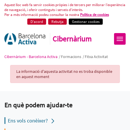
Fitxa Activitat
Aquest lloc web fa servir cookies pròpies i de tercers per millorar l’experiència
de navegació, i oferir continguts i serveis d’interès.
Per a més informació podeu consultar la nostra
Política de cookies
D'acord
Rebutja
Gestionar cookies
Cibernàrium
Cibernàrium - Barcelona Activa
/
Formacions
/
Fitxa Activitat
Activity Record
La informació d'aquesta activitat no es troba disponible
en aquest moment
En què podem ajudar-te
Ens vols conèixer?