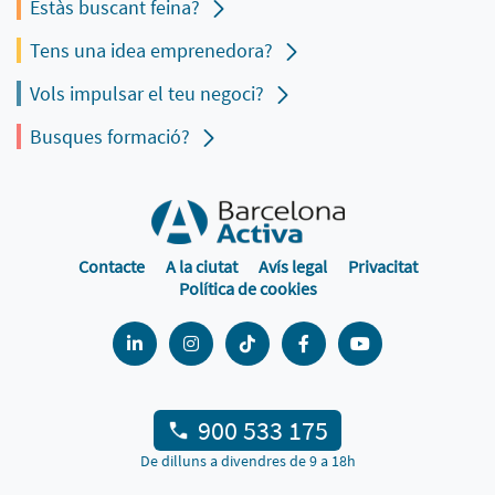
Estàs buscant feina?
Tens una idea emprenedora?
Vols impulsar el teu negoci?
Busques formació?
Contacte
A la ciutat
Avís legal
Privacitat
Política de cookies
900 533 175
De dilluns a divendres de 9 a 18h