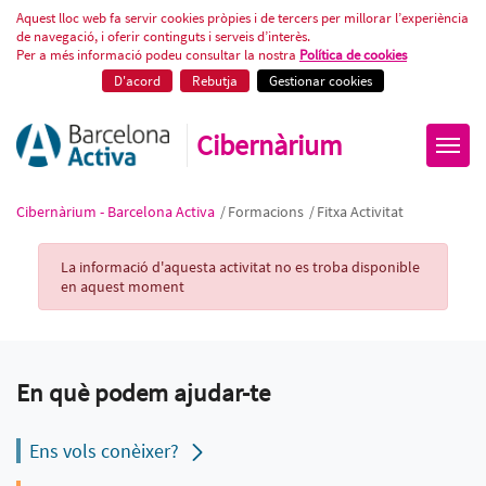
Fitxa Activitat
Aquest lloc web fa servir cookies pròpies i de tercers per millorar l’experiència
de navegació, i oferir continguts i serveis d’interès.
Per a més informació podeu consultar la nostra
Política de cookies
D'acord
Rebutja
Gestionar cookies
Cibernàrium
Cibernàrium - Barcelona Activa
/
Formacions
/
Fitxa Activitat
Activity Record
La informació d'aquesta activitat no es troba disponible
en aquest moment
En què podem ajudar-te
Ens vols conèixer?