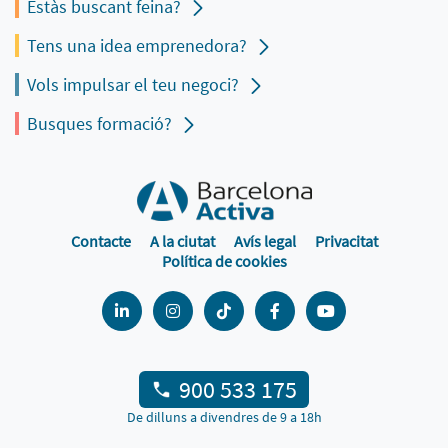
Estàs buscant feina?
Tens una idea emprenedora?
Vols impulsar el teu negoci?
Busques formació?
Contacte
A la ciutat
Avís legal
Privacitat
Política de cookies
900 533 175
De dilluns a divendres de 9 a 18h