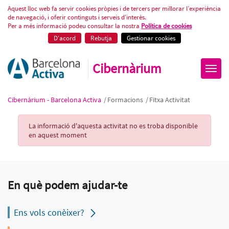
Fitxa Activitat
Aquest lloc web fa servir cookies pròpies i de tercers per millorar l’experiència
de navegació, i oferir continguts i serveis d’interès.
Per a més informació podeu consultar la nostra
Política de cookies
D'acord
Rebutja
Gestionar cookies
Cibernàrium
Cibernàrium - Barcelona Activa
/
Formacions
/
Fitxa Activitat
Activity Record
La informació d'aquesta activitat no es troba disponible
en aquest moment
En què podem ajudar-te
Ens vols conèixer?