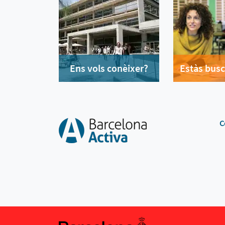
Ens vols conèixer?
Estàs busc
C