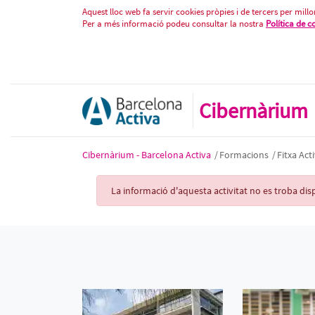
Fitxa Activitat
Salta al contigut
Aquest lloc web fa servir cookies pròpies i de tercers per millor
Per a més informació podeu consultar la nostra
Política de c
Cibernàrium
Cibernàrium - Barcelona Activa
/
Formacions
/
Fitxa Acti
Activity Record
La informació d'aquesta activitat no es troba d