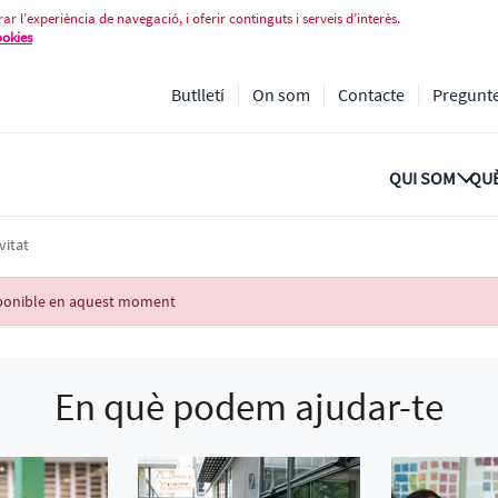
ar l’experiència de navegació, i oferir continguts i serveis d’interès.
ookies
Butlletí
On som
Contacte
Pregunt
QUI SOM
QUÈ
vitat
isponible en aquest moment
En què podem ajudar-te