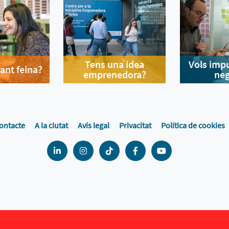
Tens una idea
Vols impu
ant feina?
emprenedora?
neg
ontacte
A la ciutat
Avís legal
Privacitat
Política de cookies