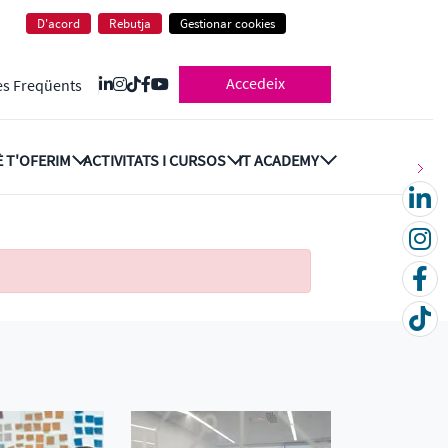
D'acord
Rebutja
Gestionar cookies
Accedeix
es Freqüents
 T'OFERIM
ACTIVITATS I CURSOS
IT ACADEMY