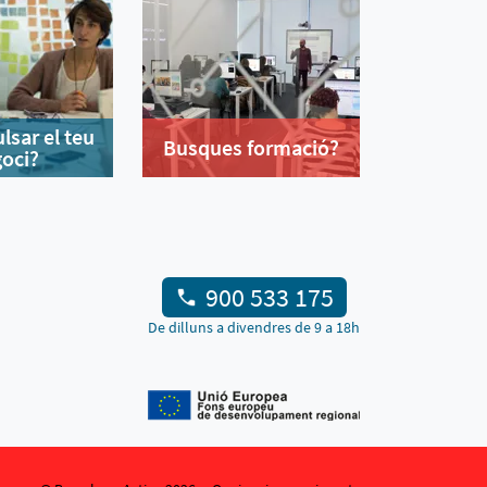
lsar el teu
Busques formació?
oci?
900 533 175
De dilluns a divendres de 9 a 18h