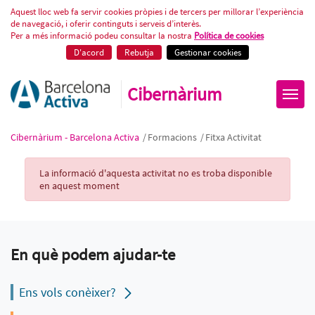
Fitxa Activitat
Aquest lloc web fa servir cookies pròpies i de tercers per millorar l’experiència
de navegació, i oferir continguts i serveis d’interès.
Per a més informació podeu consultar la nostra
Política de cookies
D'acord
Rebutja
Gestionar cookies
Cibernàrium
Cibernàrium - Barcelona Activa
/
Formacions
/
Fitxa Activitat
Activity Record
La informació d'aquesta activitat no es troba disponible
en aquest moment
En què podem ajudar-te
Ens vols conèixer?