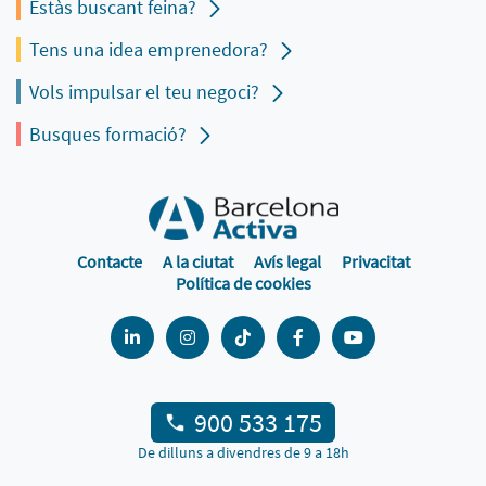
Estàs buscant feina?
Tens una idea emprenedora?
Vols impulsar el teu negoci?
Busques formació?
Contacte
A la ciutat
Avís legal
Privacitat
Política de cookies
900 533 175
De dilluns a divendres de 9 a 18h