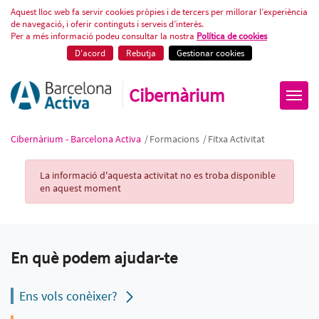
Fitxa Activitat
Aquest lloc web fa servir cookies pròpies i de tercers per millorar l’experiència
de navegació, i oferir continguts i serveis d’interès.
Per a més informació podeu consultar la nostra
Política de cookies
D'acord
Rebutja
Gestionar cookies
Cibernàrium
Cibernàrium - Barcelona Activa
/
Formacions
/
Fitxa Activitat
Activity Record
La informació d'aquesta activitat no es troba disponible
en aquest moment
En què podem ajudar-te
Ens vols conèixer?