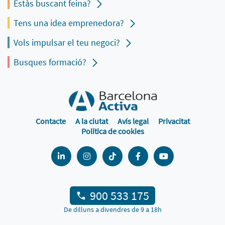
Estàs buscant feina?
Tens una idea emprenedora?
Vols impulsar el teu negoci?
Busques formació?
Contacte
A la ciutat
Avís legal
Privacitat
Política de cookies
900 533 175
De dilluns a divendres de 9 a 18h