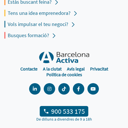
Estàs buscant feina?
Tens una idea emprenedora?
Vols impulsar el teu negoci?
Busques formació?
Contacte
A la ciutat
Avís legal
Privacitat
Política de cookies
900 533 175
De dilluns a divendres de 9 a 18h