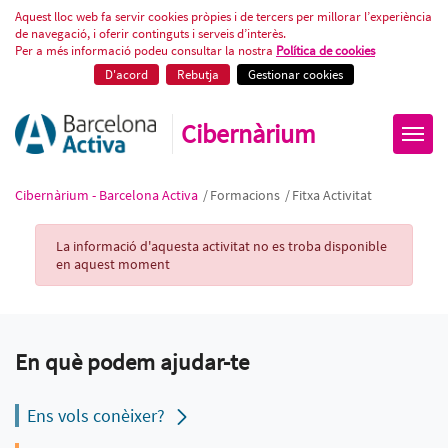
Fitxa Activitat
Aquest lloc web fa servir cookies pròpies i de tercers per millorar l’experiència
de navegació, i oferir continguts i serveis d’interès.
Per a més informació podeu consultar la nostra
Política de cookies
D'acord
Rebutja
Gestionar cookies
Cibernàrium
Cibernàrium - Barcelona Activa
/
Formacions
/
Fitxa Activitat
Activity Record
La informació d'aquesta activitat no es troba disponible
en aquest moment
En què podem ajudar-te
Ens vols conèixer?