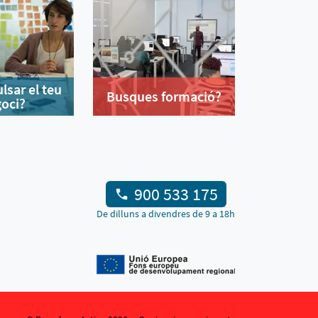
lsar el teu
Busques formació?
oci?
900 533 175
De dilluns a divendres de 9 a 18h