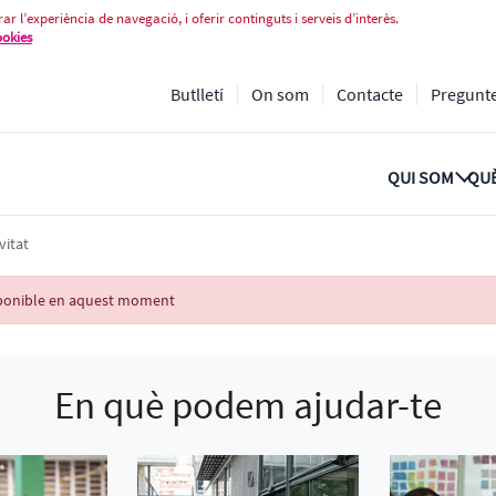
ar l’experiència de navegació, i oferir continguts i serveis d’interès.
ookies
Butlletí
On som
Contacte
Pregunt
QUI SOM
QUÈ
vitat
isponible en aquest moment
En què podem ajudar-te