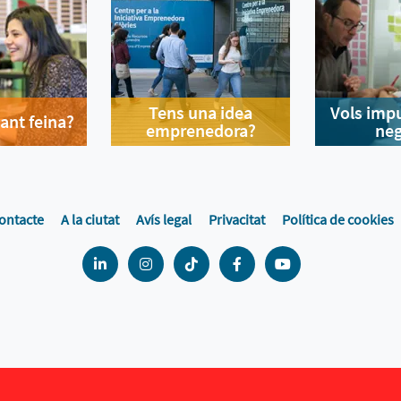
Tens una idea
Vols impu
ant feina?
emprenedora?
neg
ontacte
A la ciutat
Avís legal
Privacitat
Política de cookies