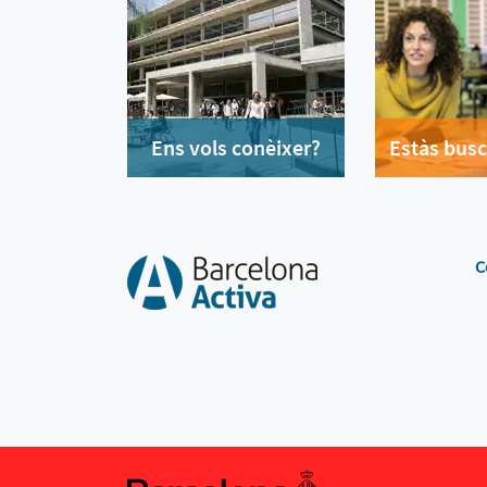
Ens vols conèixer?
Estàs busc
C