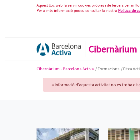
Fitxa Activitat
Salta al contigut
Aquest lloc web fa servir cookies pròpies i de tercers per millor
Per a més informació podeu consultar la nostra
Política de c
Cibernàrium
Cibernàrium - Barcelona Activa
/
Formacions
/
Fitxa Acti
Activity Record
La informació d'aquesta activitat no es troba d