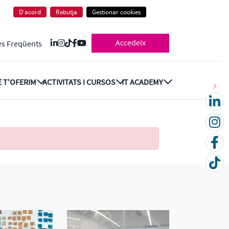
D'acord
Rebutja
Gestionar cookies
Accedeix
es Freqüents
 T'OFERIM
ACTIVITATS I CURSOS
IT ACADEMY