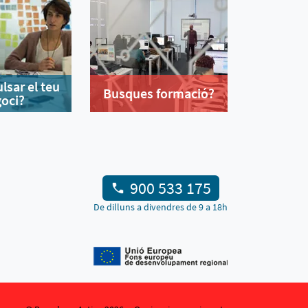
lsar el teu
Busques formació?
oci?
900 533 175
De dilluns a divendres de 9 a 18h