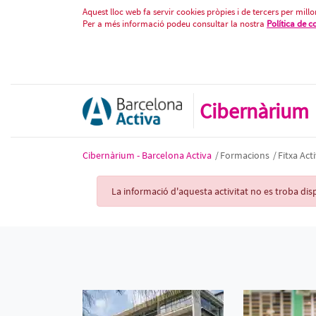
Fitxa Activitat
Salta al contigut
Aquest lloc web fa servir cookies pròpies i de tercers per millor
Per a més informació podeu consultar la nostra
Política de c
Cibernàrium
Cibernàrium - Barcelona Activa
/
Formacions
/
Fitxa Acti
Activity Record
La informació d'aquesta activitat no es troba d