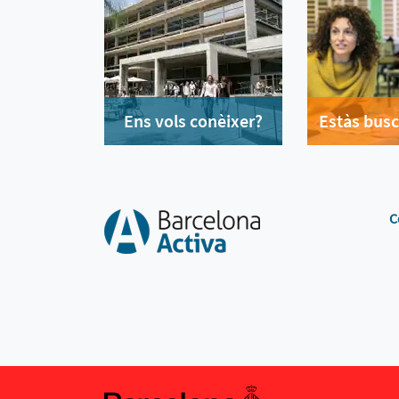
Ens vols conèixer?
Estàs busc
C