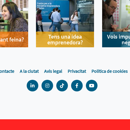
Tens una idea
Vols impu
ant feina?
emprenedora?
neg
ontacte
A la ciutat
Avís legal
Privacitat
Política de cookies