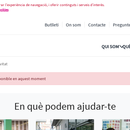
ar l’experiència de navegació, i oferir continguts i serveis d’interès.
ookies
Butlletí
On som
Contacte
Pregunt
QUI SOM
QUÈ
vitat
isponible en aquest moment
En què podem ajudar-te