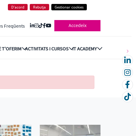
D'acord
Rebutja
Gestionar cookies
Accedeix
es Freqüents
 T'OFERIM
ACTIVITATS I CURSOS
IT ACADEMY