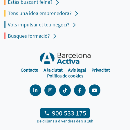
Estàs buscant feina?
Tens una idea emprenedora?
Vols impulsar el teu negoci?
Busques formació?
Contacte
A la ciutat
Avís legal
Privacitat
Política de cookies
900 533 175
De dilluns a divendres de 9 a 18h