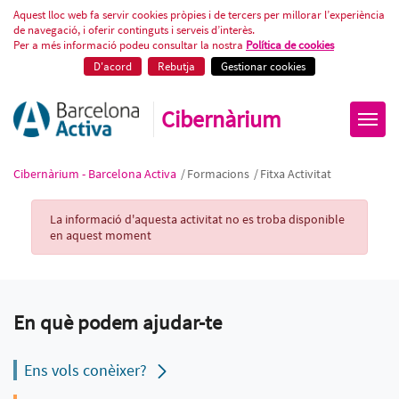
Fitxa Activitat
Aquest lloc web fa servir cookies pròpies i de tercers per millorar l’experiència
de navegació, i oferir continguts i serveis d’interès.
Per a més informació podeu consultar la nostra
Política de cookies
D'acord
Rebutja
Gestionar cookies
Cibernàrium
Cibernàrium - Barcelona Activa
/
Formacions
/
Fitxa Activitat
Activity Record
La informació d'aquesta activitat no es troba disponible
en aquest moment
En què podem ajudar-te
Ens vols conèixer?