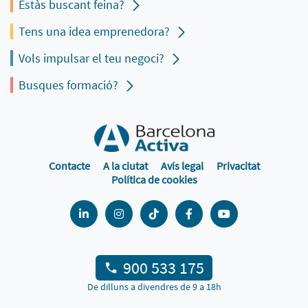
Estàs buscant feina?
Tens una idea emprenedora?
Vols impulsar el teu negoci?
Busques formació?
Contacte
A la ciutat
Avís legal
Privacitat
Política de cookies
900 533 175
De dilluns a divendres de 9 a 18h