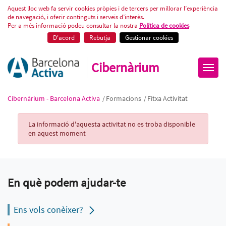
Fitxa Activitat
Aquest lloc web fa servir cookies pròpies i de tercers per millorar l’experiència
de navegació, i oferir continguts i serveis d’interès.
Per a més informació podeu consultar la nostra
Política de cookies
D'acord
Rebutja
Gestionar cookies
Cibernàrium
Cibernàrium - Barcelona Activa
/
Formacions
/
Fitxa Activitat
Activity Record
La informació d'aquesta activitat no es troba disponible
en aquest moment
En què podem ajudar-te
Ens vols conèixer?