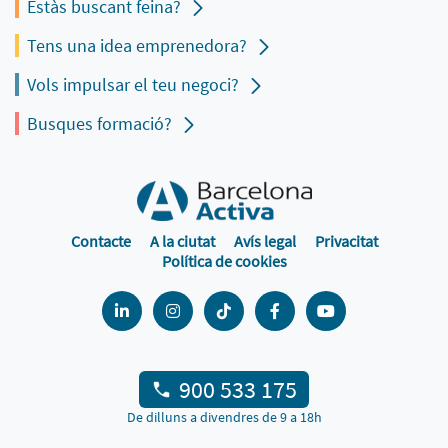
Estàs buscant feina?
Tens una idea emprenedora?
Vols impulsar el teu negoci?
Busques formació?
Contacte
A la ciutat
Avís legal
Privacitat
Política de cookies
900 533 175
De dilluns a divendres de 9 a 18h