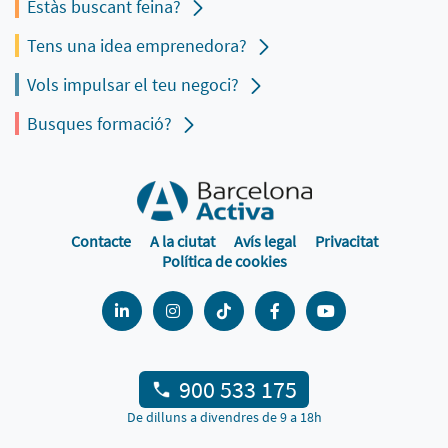
Estàs buscant feina?
Tens una idea emprenedora?
Vols impulsar el teu negoci?
Busques formació?
Contacte
A la ciutat
Avís legal
Privacitat
Política de cookies
900 533 175
De dilluns a divendres de 9 a 18h