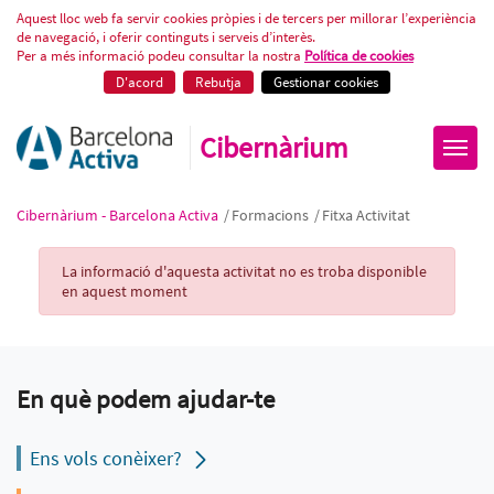
Fitxa Activitat
Aquest lloc web fa servir cookies pròpies i de tercers per millorar l’experiència
de navegació, i oferir continguts i serveis d’interès.
Per a més informació podeu consultar la nostra
Política de cookies
D'acord
Rebutja
Gestionar cookies
Cibernàrium
Cibernàrium - Barcelona Activa
/
Formacions
/
Fitxa Activitat
Activity Record
La informació d'aquesta activitat no es troba disponible
en aquest moment
En què podem ajudar-te
Ens vols conèixer?