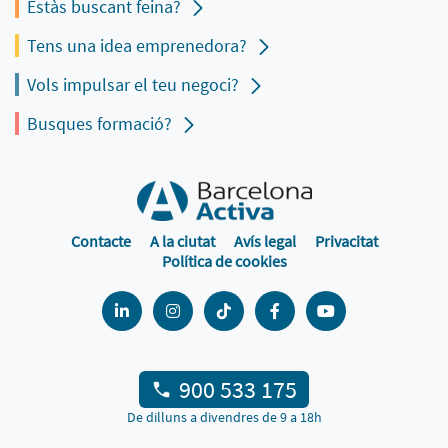
Estàs buscant feina?
Tens una idea emprenedora?
Vols impulsar el teu negoci?
Busques formació?
Contacte
A la ciutat
Avís legal
Privacitat
Política de cookies
900 533 175
De dilluns a divendres de 9 a 18h