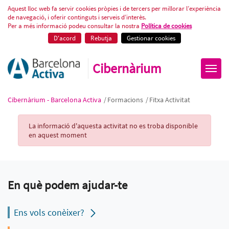
Fitxa Activitat
Aquest lloc web fa servir cookies pròpies i de tercers per millorar l’experiència
de navegació, i oferir continguts i serveis d’interès.
Per a més informació podeu consultar la nostra
Política de cookies
D'acord
Rebutja
Gestionar cookies
Cibernàrium
Cibernàrium - Barcelona Activa
/
Formacions
/
Fitxa Activitat
Activity Record
La informació d'aquesta activitat no es troba disponible
en aquest moment
En què podem ajudar-te
Ens vols conèixer?