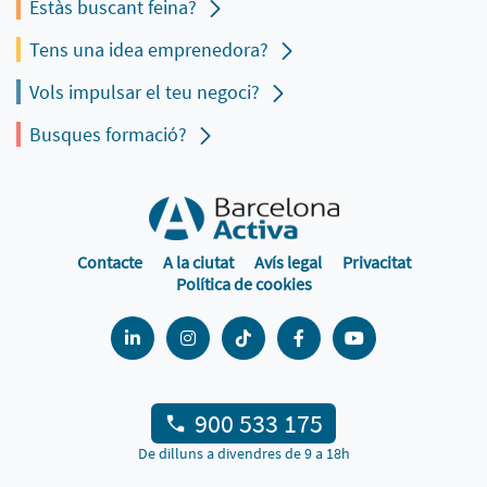
Estàs buscant feina?
Tens una idea emprenedora?
Vols impulsar el teu negoci?
Busques formació?
Contacte
A la ciutat
Avís legal
Privacitat
Política de cookies
900 533 175
De dilluns a divendres de 9 a 18h