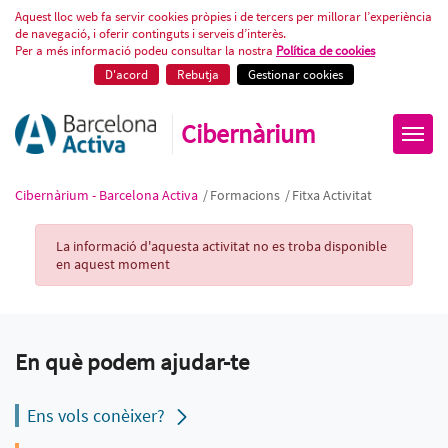
Fitxa Activitat
Aquest lloc web fa servir cookies pròpies i de tercers per millorar l’experiència
de navegació, i oferir continguts i serveis d’interès.
Per a més informació podeu consultar la nostra
Política de cookies
D'acord
Rebutja
Gestionar cookies
Cibernàrium
Cibernàrium - Barcelona Activa
/
Formacions
/
Fitxa Activitat
Activity Record
La informació d'aquesta activitat no es troba disponible
en aquest moment
En què podem ajudar-te
Ens vols conèixer?