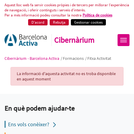
Fitxa Activitat
Aquest lloc web fa servir cookies pròpies i de tercers per millorar l’experiència
de navegació, i oferir continguts i serveis d’interès.
Per a més informació podeu consultar la nostra
Política de cookies
D'acord
Rebutja
Gestionar cookies
Cibernàrium
Cibernàrium - Barcelona Activa
/
Formacions
/
Fitxa Activitat
Activity Record
La informació d'aquesta activitat no es troba disponible
en aquest moment
En què podem ajudar-te
Ens vols conèixer?