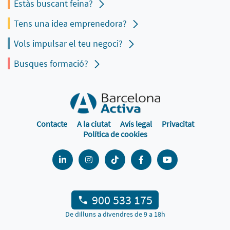
Estàs buscant feina?
Tens una idea emprenedora?
Vols impulsar el teu negoci?
Busques formació?
Contacte
A la ciutat
Avís legal
Privacitat
Política de cookies
900 533 175
De dilluns a divendres de 9 a 18h