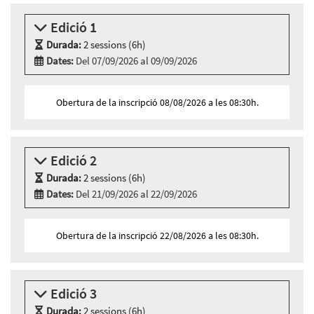
Edició 1
Durada:
2 sessions (6h)
Dates:
Del 07/09/2026 al 09/09/2026
Modalitat:
Zoom
Idioma:
Català
Obertura de la inscripció 08/08/2026 a les 08:30h.
2 sessions Zoom
Dilluns 7 de setembre, 15:30h - 18:30h
Dimecres 9 de setembre, 15:30h - 18:30h
Edició 2
Durada:
2 sessions (6h)
Dates:
Del 21/09/2026 al 22/09/2026
Modalitat:
Zoom
Idioma:
Català
Obertura de la inscripció 22/08/2026 a les 08:30h.
2 sessions Zoom
Dilluns 21 de setembre, 09:30h - 12:30h
Dimarts 22 de setembre, 09:30h - 12:30h
Edició 3
Durada:
2 sessions (6h)