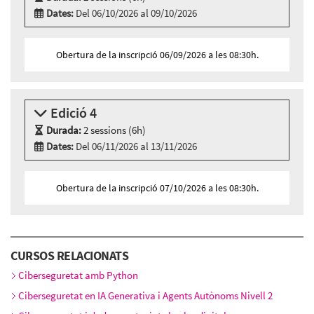
Dates:
Del 06/10/2026 al 09/10/2026
Modalitat:
Sessió presencial
Idioma:
Català
Obertura de la inscripció 06/09/2026 a les 08:30h.
2 sessions presencials a:
AC_Cibernàrium Nou Barris - Carrer Marie Curie, 8 - 14,
BARCELONA
Edició 4
Dimarts 6 d’octubre, 09:30h - 12:30h
Divendres 9 d’octubre, 09:30h - 12:30h
Durada:
2 sessions (6h)
Dates:
Del 06/11/2026 al 13/11/2026
Modalitat:
Sessió presencial
Idioma:
Català
Obertura de la inscripció 07/10/2026 a les 08:30h.
2 sessions presencials a:
Cibernàrium-22@ - Carrer Roc Boronat, 117 - 127,
BARCELONA
Divendres 6 de novembre, 09:30h - 12:30h
CURSOS RELACIONATS
Divendres 13 de novembre, 09:30h - 12:30h
Ciberseguretat amb Python
Ciberseguretat en IA Generativa i Agents Autònoms Nivell 2