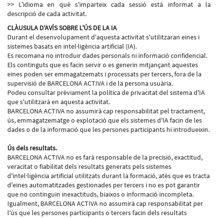
>> L'idioma en què s'imparteix cada sessió està informat a la
descripció de cada activitat.
CLÀUSULA D'AVÍS SOBRE L'ÚS DE LA IA
Durant el desenvolupament d'aquesta activitat s'utilitzaran eines i
sistemes basats en intel·ligència artificial (IA).
Es recomana no introduir dades personals ni informació confidencial.
Els continguts que es facin servir o es generin mitjançant aquestes
eines poden ser emmagatzemats i processats per tercers, fora de la
supervisió de BARCELONA ACTIVA i de la persona usuària.
Podeu consultar prèviament la política de privacitat del sistema d'IA
que s'utilitzarà en aquesta activitat.
BARCELONA ACTIVA no assumirà cap responsabilitat pel tractament,
ús, emmagatzematge o explotació que els sistemes d'IA facin de les
dades o de la informació que les persones participants hi introdueixin.
Ús dels resultats.
BARCELONA ACTIVA no es farà responsable de la precisió, exactitud,
veracitat o fiabilitat dels resultats generats pels sistemes
d'intel·ligència artificial utilitzats durant la formació, atès que es tracta
d'eines automatitzades gestionades per tercers i no es pot garantir
que no continguin inexactituds, biaixos o informació incompleta.
Igualment, BARCELONA ACTIVA no assumirà cap responsabilitat per
l'ús que les persones participants o tercers facin dels resultats