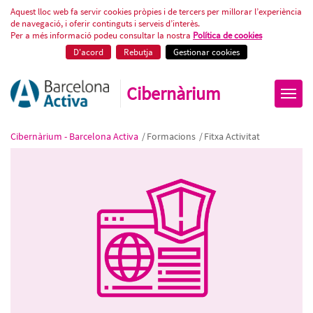
Ciberseguretat en IA Generativa 
Aquest lloc web fa servir cookies pròpies i de tercers per millorar l’experiència
de navegació, i oferir continguts i serveis d’interès.
Per a més informació podeu consultar la nostra
Política de cookies
D'acord
Rebutja
Gestionar cookies
Cibernàrium
Cibernàrium - Barcelona Activa
/
Formacions
/
Fitxa Activitat