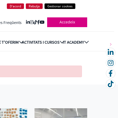
D'acord
Rebutja
Gestionar cookies
Accedeix
es Freqüents
 T'OFERIM
ACTIVITATS I CURSOS
IT ACADEMY