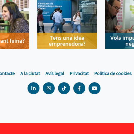
Tens una idea
Vols impu
ant feina?
emprenedora?
neg
ontacte
A la ciutat
Avís legal
Privacitat
Política de cookies