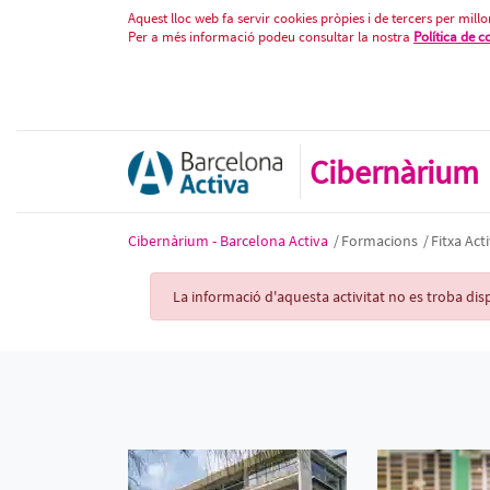
Fitxa Activitat
Salta al contigut
Aquest lloc web fa servir cookies pròpies i de tercers per millor
Per a més informació podeu consultar la nostra
Política de c
Cibernàrium
Cibernàrium - Barcelona Activa
/
Formacions
/
Fitxa Acti
Activity Record
La informació d'aquesta activitat no es troba d