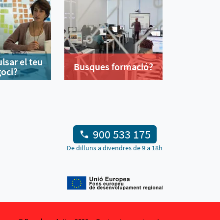
lsar el teu
Busques formació?
oci?
900 533 175
De dilluns a divendres de 9 a 18h