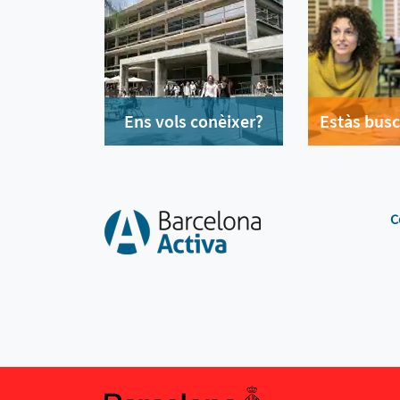
Ens vols conèixer?
Estàs busc
C