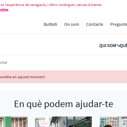
ar l’experiència de navegació, i oferir continguts i serveis d’interès.
ookies
Butlletí
On som
Contacte
Pregunt
QUI SOM
QUÈ
vitat
isponible en aquest moment
En què podem ajudar-te