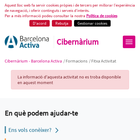
Fitxa Activitat
Aquest lloc web fa servir cookies pròpies i de tercers per millorar l’experiència
de navegació, i oferir continguts i serveis d’interès.
Per a més informació podeu consultar la nostra
Política de cookies
D'acord
Rebutja
Gestionar cookies
Cibernàrium
Cibernàrium - Barcelona Activa
/
Formacions
/
Fitxa Activitat
Activity Record
La informació d'aquesta activitat no es troba disponible
en aquest moment
En què podem ajudar-te
Ens vols conèixer?