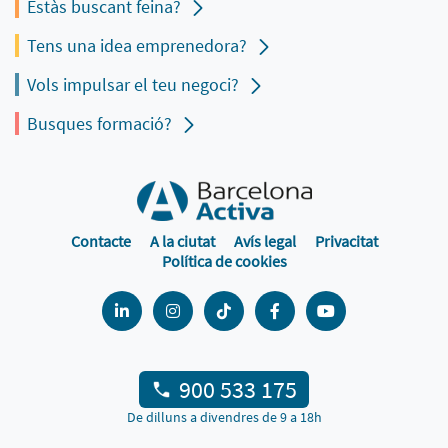
Estàs buscant feina?
Tens una idea emprenedora?
Vols impulsar el teu negoci?
Busques formació?
Contacte
A la ciutat
Avís legal
Privacitat
Política de cookies
900 533 175
De dilluns a divendres de 9 a 18h