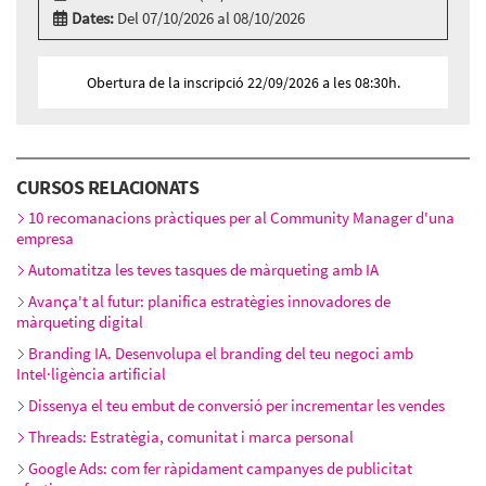
Dates:
Del 07/10/2026 al 08/10/2026
Modalitat:
Aula virtual
Idioma:
Català
Obertura de la inscripció 22/09/2026 a les 08:30h.
2 sessions aula virtual
Dimecres 7 d’octubre, 16:00h - 19:00h
Dijous 8 d’octubre, 16:00h - 19:00h
CURSOS RELACIONATS
10 recomanacions pràctiques per al Community Manager d'una
empresa
Automatitza les teves tasques de màrqueting amb IA
Avança't al futur: planifica estratègies innovadores de
màrqueting digital
Branding IA. Desenvolupa el branding del teu negoci amb
Intel·ligència artificial
Dissenya el teu embut de conversió per incrementar les vendes
Threads: Estratègia, comunitat i marca personal
Google Ads: com fer ràpidament campanyes de publicitat