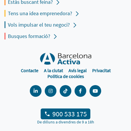
Estàs buscant feina?
Tens una idea emprenedora?
Vols impulsar el teu negoci?
Busques formació?
Contacte
A la ciutat
Avís legal
Privacitat
Política de cookies
900 533 175
De dilluns a divendres de 9 a 18h