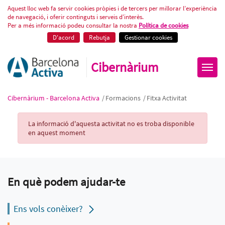
Fitxa Activitat
Aquest lloc web fa servir cookies pròpies i de tercers per millorar l’experiència
de navegació, i oferir continguts i serveis d’interès.
Per a més informació podeu consultar la nostra
Política de cookies
D'acord
Rebutja
Gestionar cookies
Cibernàrium
Cibernàrium - Barcelona Activa
/
Formacions
/
Fitxa Activitat
Activity Record
La informació d'aquesta activitat no es troba disponible
en aquest moment
En què podem ajudar-te
Ens vols conèixer?