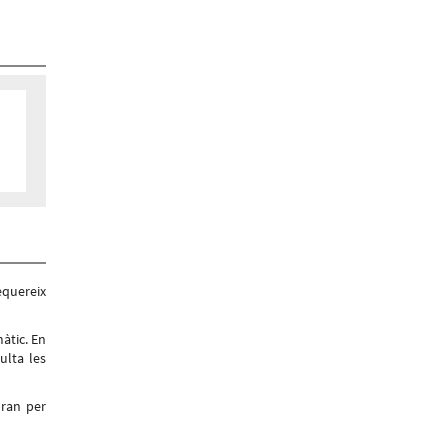
equereix
àtic. En
ulta les
bran per