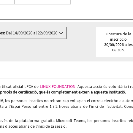
es:
Del 14/09/2026 al 22/09/2026
Obertura de la
inscripció
30/08/2026 a les
08:30h.
7, BARCELONA
tificat oficial LFCA de
LINUX FOUNDATION
. Aquesta acció és voluntària i r
l procés de certificació, que és completament extern a aquesta institució.
OM
, les persones inscrites no rebran cap enllaç en el correu electrònic autom
ita a l'Espai Personal entre 1 i 2 hores abans de l'inici de l'activitat. Cons
través de la plataforma gratuïta Microsoft Teams, les persones inscrites re
ns d'accés abans de l'inici de la sessió.