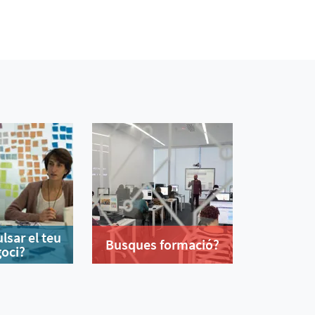
lsar el teu
Busques formació?
oci?