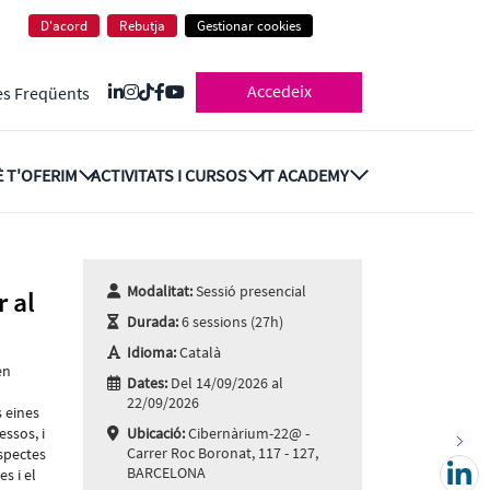
 Certificat LFCA
D'acord
Rebutja
Gestionar cookies
Accedeix
es Freqüents
 T'OFERIM
ACTIVITATS I CURSOS
IT ACADEMY
Modalitat:
Sessió presencial
 al
Durada:
6 sessions (27h)
Idioma:
Català
en
Dates:
Del 14/09/2026 al
22/09/2026
 eines
essos, i
Ubicació:
Cibernàrium-22@ -
Carrer Roc Boronat, 117 - 127,
aspectes
BARCELONA
s i el