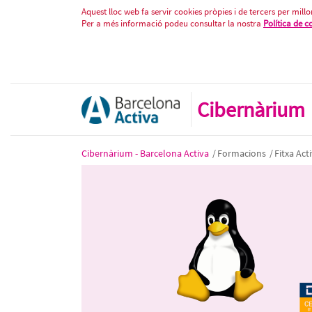
Linux nivell 1: Entorn, eines i d
Salta al contigut
Aquest lloc web fa servir cookies pròpies i de tercers per millor
Per a més informació podeu consultar la nostra
Política de c
Cibernàrium
Cibernàrium - Barcelona Activa
/
Formacions
/
Fitxa Acti