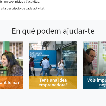
, un cop iniciada l'activitat.
a la descripció de cada activitat.
En què podem ajudar-te
Tens una idea
Vols impu
ant feina?
emprenedora?
neg