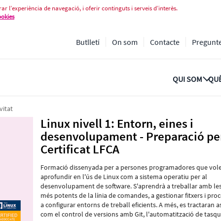
esenvolupament - Preparació per al
ar l’experiència de navegació, i oferir continguts i serveis d’interès.
ookies
Butlletí
On som
Contacte
Pregunt
QUI SOM
QUÈ
vitat
Linux nivell 1: Entorn, eines i
desenvolupament - Preparació per
Certificat LFCA
Formació dissenyada per a persones programadores que vol
aprofundir en l'ús de Linux com a sistema operatiu per al
desenvolupament de software. S'aprendrà a treballar amb les
més potents de la línia de comandes, a gestionar fitxers i proc
a configurar entorns de treball eficients. A més, es tractaran 
com el control de versions amb Git, l'automatització de tasque