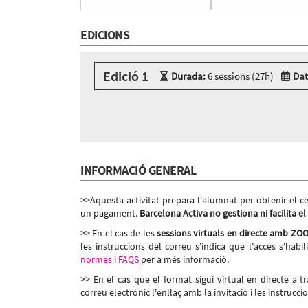
EDICIONS
Edició 1
Durada:
6 sessions (27h)
Dat
Modalitat:
Sessió presencial
Idioma:
Català
6 sessions presencials a:
Cibernàrium-22@ - Carrer Roc Boronat, 117 - 12
Dilluns 14 de setembre, 15:00h - 19:30h
INFORMACIÓ GENERAL
Dimarts 15 de setembre, 15:00h - 19:30h
Dimecres 16 de setembre, 15:00h - 19:30h
Dijous 17 de setembre, 15:00h - 19:30h
>>Aquesta activitat prepara l'alumnat per obtenir el cer
Dilluns 21 de setembre, 15:00h - 19:30h
un pagament.
Barcelona Activa no gestiona ni facilita e
Dimarts 22 de setembre, 15:00h - 19:30h
>> En el cas de les
sessions virtuals en directe amb ZO
les instruccions del correu s'indica que l'accés s'habil
normes i FAQS
per a més informació.
>> En el cas que el format sigui virtual en directe a 
correu electrònic l'enllaç amb la invitació i les instruccio