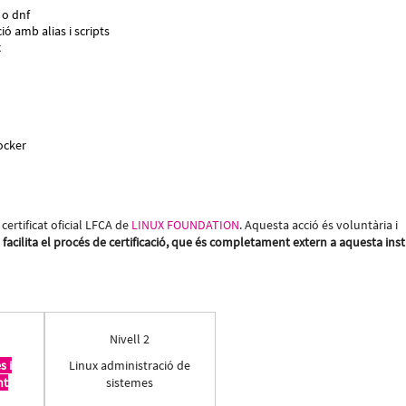
 o dnf
ió amb alias i scripts
x
ocker
certificat oficial LFCA de
LINUX FOUNDATION
. Aquesta acció és voluntària i
facilita el procés de certificació, que és completament extern a aquesta inst
Nivell 2
s i
Linux administració de
nt
sistemes