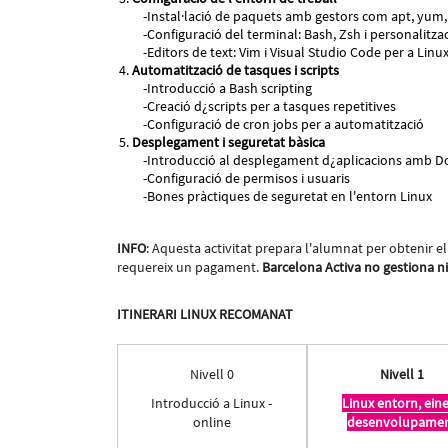
Instal·lació de paquets amb gestors com apt, yum,
Configuració del terminal: Bash, Zsh i personalitzac
Editors de text: Vim i Visual Studio Code per a Linu
Automatització de tasques i scripts
Introducció a Bash scripting
Creació d¿scripts per a tasques repetitives
Configuració de cron jobs per a automatització
Desplegament i seguretat bàsica
Introducció al desplegament d¿aplicacions amb D
Configuració de permisos i usuaris
Bones pràctiques de seguretat en l'entorn Linux
INFO
: Aquesta activitat prepara l'alumnat per obtenir el 
requereix un pagament.
Barcelona Activa no gestiona ni 
ITINERARI LINUX RECOMANAT
Nivell 0
Nivell 1
Introducció a Linux -
Linux entorn, eine
online
desenvolupame