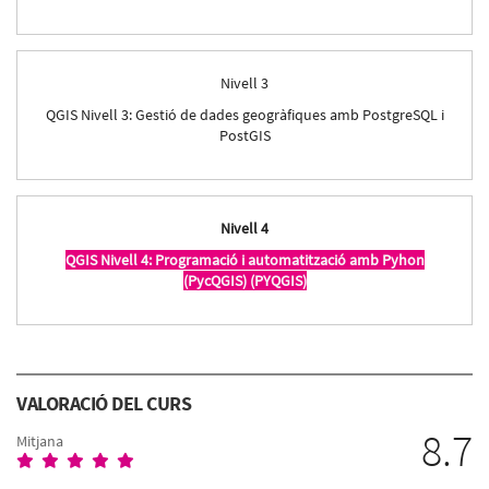
Nivell 3
QGIS Nivell 3: Gestió de dades geogràfiques amb PostgreSQL i
PostGIS
Nivell 4
QGIS Nivell 4: Programació i automatització amb Pyhon
(PycQGIS) (PYQGIS)
VALORACIÓ DEL CURS
8.7
Mitjana