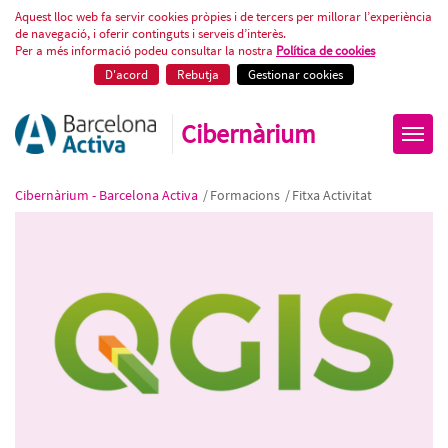
QGIS Nivell 4: Programació i au
Aquest lloc web fa servir cookies pròpies i de tercers per millorar l’experiència
de navegació, i oferir continguts i serveis d’interès.
Per a més informació podeu consultar la nostra
Política de cookies
D'acord
Rebutja
Gestionar cookies
Cibernàrium
Cibernàrium - Barcelona Activa
/
Formacions
/
Fitxa Activitat