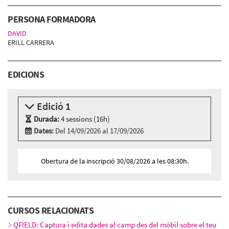
PERSONA FORMADORA
DAVID
ERILL CARRERA
EDICIONS
Edició 1
Durada:
4 sessions (16h)
Dates:
Del 14/09/2026 al 17/09/2026
Modalitat:
Sessió presencial
Idioma:
Català
Obertura de la inscripció 30/08/2026 a les 08:30h.
4 sessions presencials a:
Cibernàrium-22@ - Carrer Roc Boronat, 117 - 127,
BARCELONA
Dilluns 14 de setembre, 15:30h - 19:30h
CURSOS RELACIONATS
Dimarts 15 de setembre, 15:30h - 19:30h
Dimecres 16 de setembre, 15:30h - 19:30h
QFIELD: Captura i edita dades al camp des del mòbil sobre el teu