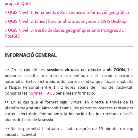
Dijous 17 de setembre, 15:30h - 19:30h
projecte QGIS
QGIS Nivell 1: Fonaments dels sistemes d'informació geogràfica
QGIS Nivell 2: Eines i funcionalitats avançades a QGIS Desktop
QGIS Nivell 3: Gestió de dades geogràfiques amb PostgreSQL i
PostGIS
INFORMACIÓ GENERAL
>> En el cas de les
sessions virtuals en directe amb ZOOM
, les
persones inscrites no rebran cap enllaç en el correu electrònic
automàtic. En les instruccions del correu s'indica que l'accés s'habilita
a l'Espai Personal entre 1 i 2 hores abans de l'inici de l'activitat.
Consulta les
normes i FAQS
per a més informació.
>> En el cas que el format sigui virtual en directe a través de la
plataforma gratuïta Microsoft Teams, les persones inscrites rebran per
correu electrònic l'enllaç amb la invitació i les instruccions d'accés
abans de l'inici de la sessió.
>> No es permetrà l'entrada a l'aula després de 15 minuts, un cop
iniciada l'activitat.