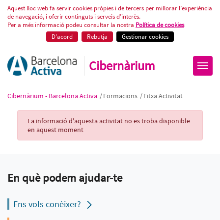
Fitxa Activitat
Aquest lloc web fa servir cookies pròpies i de tercers per millorar l’experiència
de navegació, i oferir continguts i serveis d’interès.
Per a més informació podeu consultar la nostra
Política de cookies
D'acord
Rebutja
Gestionar cookies
Cibernàrium
Cibernàrium - Barcelona Activa
/
Formacions
/
Fitxa Activitat
Activity Record
La informació d'aquesta activitat no es troba disponible
en aquest moment
En què podem ajudar-te
Ens vols conèixer?