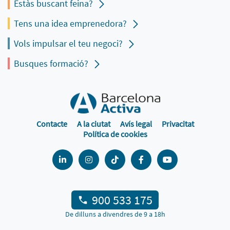
Estàs buscant feina?
Tens una idea emprenedora?
Vols impulsar el teu negoci?
Busques formació?
Contacte
A la ciutat
Avís legal
Privacitat
Política de cookies
900 533 175
De dilluns a divendres de 9 a 18h