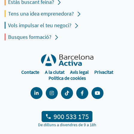
Estàs buscant feina?
Tens una idea emprenedora?
Vols impulsar el teu negoci?
Busques formació?
Contacte
A la ciutat
Avís legal
Privacitat
Política de cookies
900 533 175
De dilluns a divendres de 9 a 18h