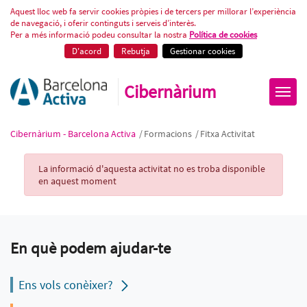
Fitxa Activitat
Aquest lloc web fa servir cookies pròpies i de tercers per millorar l’experiència
de navegació, i oferir continguts i serveis d’interès.
Per a més informació podeu consultar la nostra
Política de cookies
D'acord
Rebutja
Gestionar cookies
Cibernàrium
Cibernàrium - Barcelona Activa
/
Formacions
/
Fitxa Activitat
Activity Record
La informació d'aquesta activitat no es troba disponible
en aquest moment
En què podem ajudar-te
Ens vols conèixer?