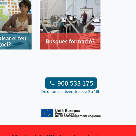
lsar el teu
Busques formació?
oci?
900 533 175
De dilluns a divendres de 9 a 18h