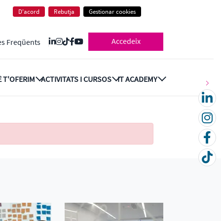
D'acord
Rebutja
Gestionar cookies
Accedeix
es Freqüents
 T'OFERIM
ACTIVITATS I CURSOS
IT ACADEMY