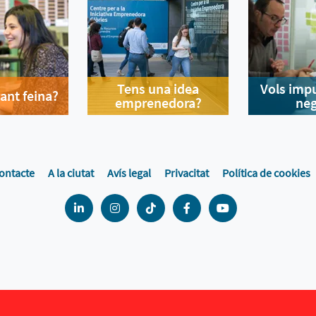
Tens una idea
Vols impu
ant feina?
emprenedora?
neg
ontacte
A la ciutat
Avís legal
Privacitat
Política de cookies