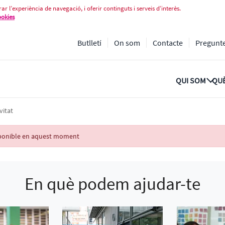
ar l’experiència de navegació, i oferir continguts i serveis d’interès.
ookies
Butlletí
On som
Contacte
Pregunt
QUI SOM
QUÈ
vitat
isponible en aquest moment
En què podem ajudar-te