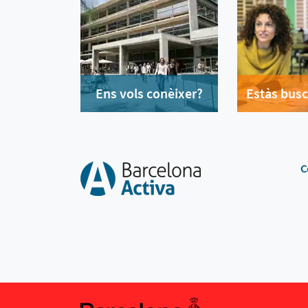
Ens vols conèixer?
Estàs busc
C