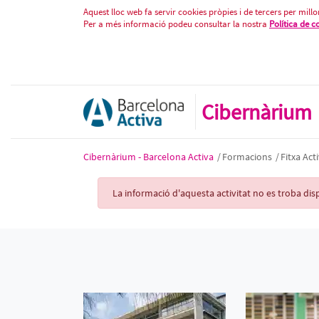
Fitxa Activitat
Salta al contigut
Aquest lloc web fa servir cookies pròpies i de tercers per millor
Per a més informació podeu consultar la nostra
Política de c
Cibernàrium
Cibernàrium - Barcelona Activa
/
Formacions
/
Fitxa Acti
Activity Record
La informació d'aquesta activitat no es troba d