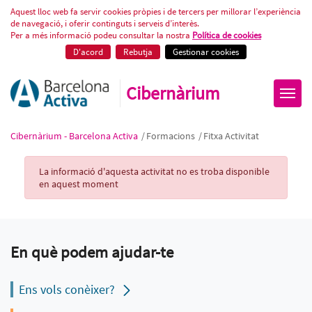
Fitxa Activitat
Aquest lloc web fa servir cookies pròpies i de tercers per millorar l’experiència
de navegació, i oferir continguts i serveis d’interès.
Per a més informació podeu consultar la nostra
Política de cookies
D'acord
Rebutja
Gestionar cookies
Cibernàrium
Cibernàrium - Barcelona Activa
/
Formacions
/
Fitxa Activitat
Activity Record
La informació d'aquesta activitat no es troba disponible
en aquest moment
En què podem ajudar-te
Ens vols conèixer?