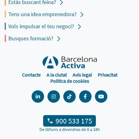
Estàs buscant feina?
Tens una idea emprenedora?
Vols impulsar el teu negoci?
Busques formació?
Contacte
A la ciutat
Avís legal
Privacitat
Política de cookies
900 533 175
De dilluns a divendres de 9 a 18h