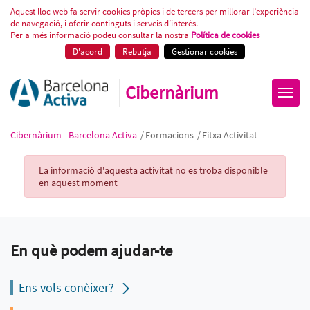
Fitxa Activitat
Aquest lloc web fa servir cookies pròpies i de tercers per millorar l’experiència
de navegació, i oferir continguts i serveis d’interès.
Per a més informació podeu consultar la nostra
Política de cookies
D'acord
Rebutja
Gestionar cookies
Cibernàrium
Cibernàrium - Barcelona Activa
/
Formacions
/
Fitxa Activitat
Activity Record
La informació d'aquesta activitat no es troba disponible
en aquest moment
En què podem ajudar-te
Ens vols conèixer?