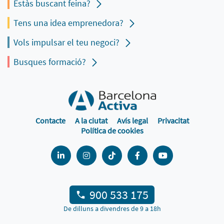
Estàs buscant feina?
Tens una idea emprenedora?
Vols impulsar el teu negoci?
Busques formació?
Contacte
A la ciutat
Avís legal
Privacitat
Política de cookies
900 533 175
De dilluns a divendres de 9 a 18h